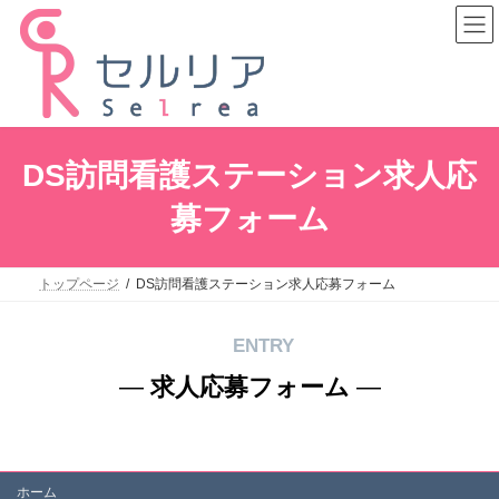
コ
ナ
ン
ビ
テ
ゲ
ン
ー
ツ
シ
へ
ョ
ス
ン
キ
に
DS訪問看護ステーション求人応
ッ
移
プ
動
募フォーム
トップページ
DS訪問看護ステーション求人応募フォーム
ENTRY
―
求人応募フォーム
―
ホーム