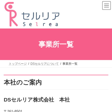
コ
ナ
ン
ビ
テ
ゲ
ン
ー
ツ
シ
へ
ョ
ス
ン
キ
に
ッ
移
プ
動
事業所一覧
トップページ
DSセルリアについて
事業所一覧
本社のご案内
DSセルリア株式会社 本社
〒261-8501