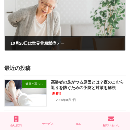
10月20日は世界骨粗鬆症デー
2023年10月20日
最近の投稿
高齢者の足がつる原因とは？夜のこむら
健康と暮らし
返りを防ぐための予防と対策を解説
新着!!
2026年8月7日
【リハビリ型デイサービス】トータルリ
トータルリハセンター
ハセンター下総中山のご紹介
サービス
TEL
会社案内
お問い合わせ
2026年7月24日