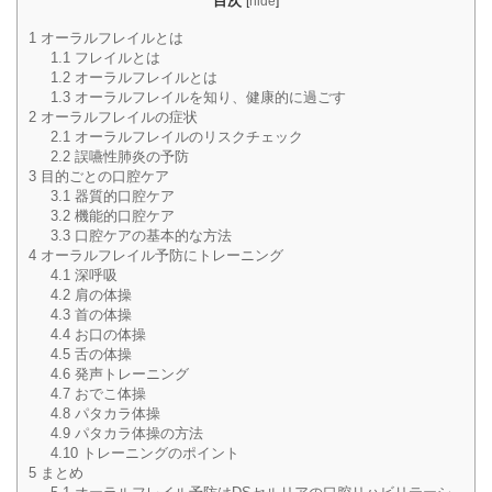
目次
[
hide
]
1
オーラルフレイルとは
1.1
フレイルとは
1.2
オーラルフレイルとは
1.3
オーラルフレイルを知り、健康的に過ごす
2
オーラルフレイルの症状
2.1
オーラルフレイルのリスクチェック
2.2
誤嚥性肺炎の予防
3
目的ごとの口腔ケア
3.1
器質的口腔ケア
3.2
機能的口腔ケア
3.3
口腔ケアの基本的な方法
4
オーラルフレイル予防にトレーニング
4.1
深呼吸
4.2
肩の体操
4.3
首の体操
4.4
お口の体操
4.5
舌の体操
4.6
発声トレーニング
4.7
おでこ体操
4.8
パタカラ体操
4.9
パタカラ体操の方法
4.10
トレーニングのポイント
5
まとめ