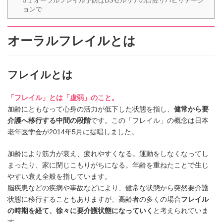
5.1
オーラルフレイル予防はDSセルリアの口腔リハビリテーシ
ョンで
オーラルフレイルとは
フレイルとは
「フレイル」とは「虚弱」のこと。
加齢にともなって心身の活力が低下した状態を指し、
健常から要
介護へ移行する中間の段階
です。この「フレイル」の概念は日本
老年医学会が2014年5月に提唱しました。
加齢により筋力が衰え、疲れやすくなる。運動をしなくなってし
まったり、家に閉じこもりがちになる。年齢を重ねたことで生じ
やすい衰え全般を指しています。
脳疾患などの疾病や事故などにより、健常な状態から突然要介護
状態に移行することもありますが、高齢者の多くの場合
フレイル
の時期を経て、徐々に要介護状態になっていく
と考えられていま