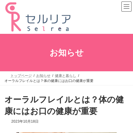
コ
ナ
ン
ビ
テ
ゲ
ン
ー
ツ
シ
へ
ョ
ス
ン
キ
に
ッ
移
プ
動
お知らせ
トップページ
お知らせ
健康と暮らし
オーラルフレイルとは？体の健康にはお口の健康が重要
オーラルフレイルとは？体の健
康にはお口の健康が重要
2023年10月18日