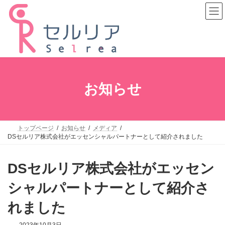
コ
ナ
ン
ビ
テ
ゲ
ン
ー
ツ
シ
へ
ョ
ス
ン
キ
に
ッ
移
プ
動
お知らせ
トップページ
お知らせ
メディア
DSセルリア株式会社がエッセンシャルパートナーとして紹介されました
DSセルリア株式会社がエッセン
シャルパートナーとして紹介さ
れました