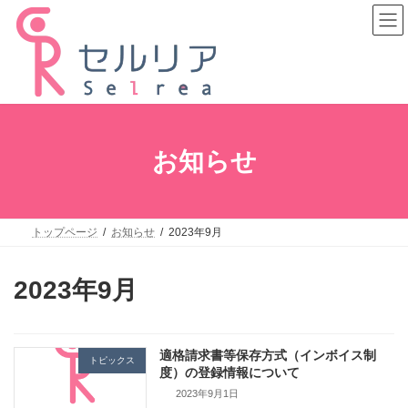
コ
ナ
ン
ビ
テ
ゲ
ン
ー
ツ
シ
へ
ョ
ス
ン
キ
に
ッ
移
プ
動
お知らせ
トップページ
お知らせ
2023年9月
2023年9月
適格請求書等保存方式（インボイス制
トピックス
度）の登録情報について
2023年9月1日