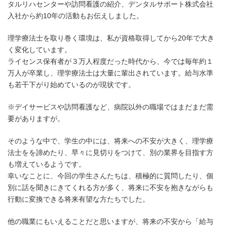
タルリハセンターや訪問看護の紹介、デンタルサポート株式会社
入社から約10年の活動もお伝えしました。
理学療法士を取り巻く環境は、私が資格取得してから20年で大き
く変化しています。
ライセンス保有者が３万人程度だった時代から、今では毎年約１
万人が卒業し、理学療法士は大量に輩出されています。給与水準
も若干下がり始めているのが現状です。
※デイサービスや訪問看護など、病院以外の職場ではまだまだ需
要がありますが。
そのような中で、学生の中には、将来への不安が大きく、理学療
法士をを諦めたり、早々に見切りをつけて、別の業界を目指す方
も増えているようです。
幸いなことに、今回の学生さんたちは、積極的に質問したり、個
別に話を聞きにきてくれる方が多く、将来に不安を抱きながらも
行動に変換できる将来有望な方たちでした。
他の職業にもいえることだと思いますが、将来の不安から「給与