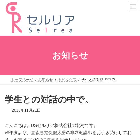
コ
ナ
ン
ビ
テ
ゲ
ン
ー
ツ
シ
へ
ョ
ス
ン
キ
に
ッ
移
プ
動
お知らせ
トップページ
お知らせ
トピックス
学生との対話の中で。
学生との対話の中で。
2023年11月21日
こんにちは。DSセルリア株式会社の北村です。
昨年度より、
青森県立保健大学
の非常勤講師をお引き受けしてお
り、今年度も10/27に講義を担当しました。