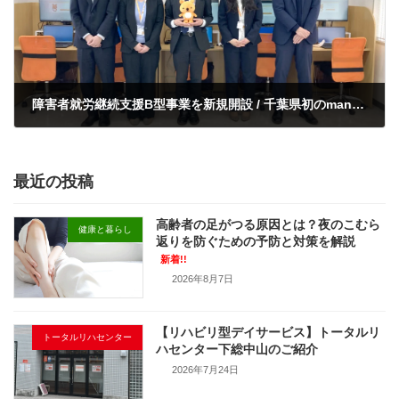
障害者就労継続支援B型事業を新規開設 / 千葉県初のmanaby CREATORS 事業所で障害がある方の就労を支援
2025年4月1日
最近の投稿
高齢者の足がつる原因とは？夜のこむら
健康と暮らし
返りを防ぐための予防と対策を解説
新着!!
2026年8月7日
【リハビリ型デイサービス】トータルリ
トータルリハセンター
ハセンター下総中山のご紹介
2026年7月24日