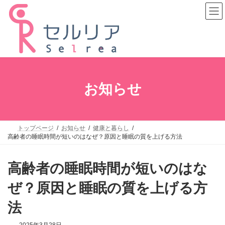
コ
ナ
ン
ビ
テ
ゲ
ン
ー
ツ
シ
へ
ョ
ス
ン
キ
に
ッ
移
プ
動
お知らせ
トップページ
お知らせ
健康と暮らし
高齢者の睡眠時間が短いのはなぜ？原因と睡眠の質を上げる方法
高齢者の睡眠時間が短いのはな
ぜ？原因と睡眠の質を上げる方
法