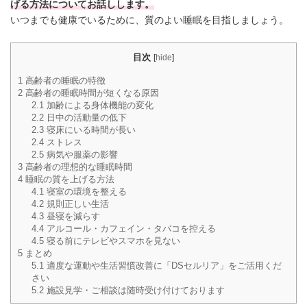
げる方法についてお話しします。
いつまでも健康でいるために、質のよい睡眠を目指しましょう。
目次
[
hide
]
1
高齢者の睡眠の特徴
2
高齢者の睡眠時間が短くなる原因
2.1
加齢による身体機能の変化
2.2
日中の活動量の低下
2.3
寝床にいる時間が長い
2.4
ストレス
2.5
病気や服薬の影響
3
高齢者の理想的な睡眠時間
4
睡眠の質を上げる方法
4.1
寝室の環境を整える
4.2
規則正しい生活
4.3
昼寝を減らす
4.4
アルコール・カフェイン・タバコを控える
4.5
寝る前にテレビやスマホを見ない
5
まとめ
5.1
適度な運動や生活習慣改善に「DSセルリア」をご活用くだ
さい
5.2
施設見学・ご相談は随時受け付けております