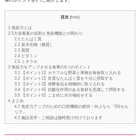
事のポイントを5つご紹介します。
目次
[
hide
]
1
免疫力とは
2
5大栄養素の役割と免疫機能との関わり
2.1
たんぱく質
2.2
炭水化物（糖質）
2.3
脂質
2.4
ビタミン
2.5
ミネラル
3
免疫力をアップさせる食事の5つのポイント
3.1
【ポイント1】カラフルな野菜と果物を毎食取り入れる
3.2
【ポイント2】良質なたんぱく質を十分に摂取する
3.3
【ポイント3】発酵食品を積極的に取り入れる
3.4
【ポイント4】抗酸化作用のある食材を意識して摂取する
3.5
【ポイント5】こまめに水分補給をする
4
まとめ
4.1
免疫力アップのための口腔機能の維持・向上なら「DSセル
リア」
4.2
施設見学・ご相談は随時受け付けております