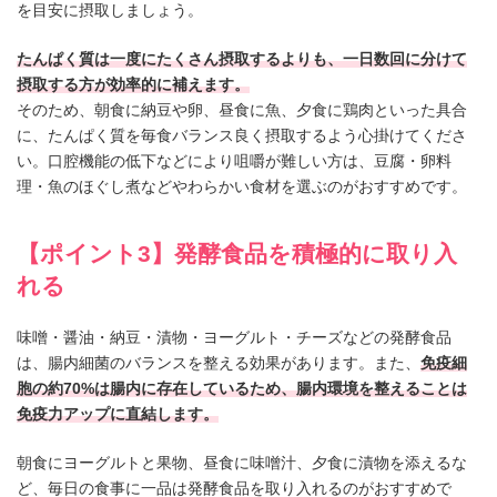
を目安に摂取しましょう。
たんぱく質は一度にたくさん摂取するよりも、一日数回に分けて
摂取する方が効率的に補えます。
そのため、朝食に納豆や卵、昼食に魚、夕食に鶏肉といった具合
に、たんぱく質を毎食バランス良く摂取するよう心掛けてくださ
い。口腔機能の低下などにより咀嚼が難しい方は、豆腐・卵料
理・魚のほぐし煮などやわらかい食材を選ぶのがおすすめです。
【ポイント3】発酵食品を積極的に取り入
れる
味噌・醤油・納豆・漬物・ヨーグルト・チーズなどの発酵食品
は、腸内細菌のバランスを整える効果があります。また、
免疫細
胞の約70%は腸内に存在しているため、腸内環境を整えることは
免疫力アップに直結します。
朝食にヨーグルトと果物、昼食に味噌汁、夕食に漬物を添えるな
ど、毎日の食事に一品は発酵食品を取り入れるのがおすすめで