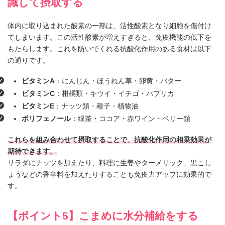
識して摂取する
体内に取り込まれた酸素の一部は、活性酸素となり細胞を傷付け
てしまいます。この活性酸素が増えすぎると、免疫機能の低下を
もたらします。これを防いでくれる抗酸化作用のある食材は以下
の通りです。
ビタミンA
：にんじん・ほうれん草・卵黄・バター
ビタミンC
：柑橘類・キウイ・イチゴ・パプリカ
ビタミンE
：ナッツ類・種子・植物油
ポリフェノール
：緑茶・ココア・赤ワイン・ベリー類
これらを組み合わせて摂取することで、抗酸化作用の相乗効果が
期待できます。
サラダにナッツを加えたり、料理に生姜やターメリック、黒こし
ょうなどの香辛料を加えたりすることも免疫力アップに効果的で
す。
【ポイント5】こまめに水分補給をする