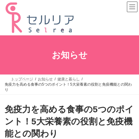
コ
ナ
ン
ビ
テ
ゲ
ン
ー
ツ
シ
へ
ョ
ス
ン
キ
に
ッ
移
プ
動
お知らせ
トップページ
お知らせ
健康と暮らし
免疫力を高める食事の5つのポイント！5大栄養素の役割と免疫機能との関わ
り
免疫力を高める食事の5つのポイ
ント！5大栄養素の役割と免疫機
能との関わり