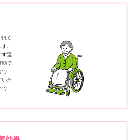
がほぐ
ます。
ぐす運
有効で
合で
すいた
いで
善効果