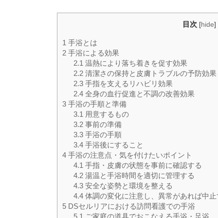
目次
[
hide
]
1
手浴とは
2
手浴による効果
2.1
温熱により落ち着きを促す効果
2.2
清潔さの保持と皮膚トラブルの予防効果
2.3
手指を支えるリハビリ効果
2.4
全身の血行促進と不調の改善効果
3
手浴の手順と準備
3.1
用意するもの
3.2
事前の準備
3.3
手浴の手順
3.4
手浴後にすること
4
手浴の注意点・気を付けたいポイント
4.1
手指・皮膚の状態を事前に確認する
4.2
湯温と手浴時間を適切に管理する
4.3
安全な姿勢と環境を整える
4.4
体調の変化に注意し、異常があれば中止
5
DSセルリアにおける訪問看護での手浴
5.1
ご家庭の道具でおこなえる手浴・足浴