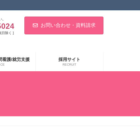
い。
5024
お問い合わせ・資料請求
・祝日除く ]
問看護/就労支援
採用サイト
ICE
RECRUIT