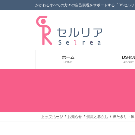
コ
ナ
かかわるすべての方々の自己実現をサポートする「DSセルリ
ン
ビ
テ
ゲ
ン
ー
ツ
シ
へ
ョ
ス
ン
キ
に
ッ
移
ホーム
DSセ
プ
動
HOME
ABOUT 
トップページ
お知らせ
健康と暮らし
寝たきり・体