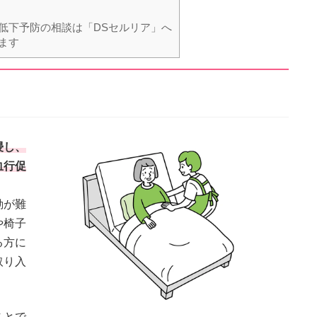
低下予防の相談は「DSセルリア」へ
ます
浸し、
血行促
動が難
や椅子
る方に
取り入
ことで