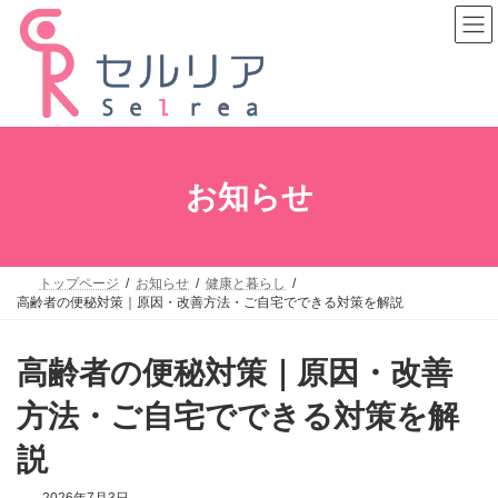
コ
ナ
ン
ビ
テ
ゲ
ン
ー
ツ
シ
へ
ョ
ス
ン
キ
に
ッ
移
プ
動
お知らせ
トップページ
お知らせ
健康と暮らし
高齢者の便秘対策｜原因・改善方法・ご自宅でできる対策を解説
高齢者の便秘対策｜原因・改善
方法・ご自宅でできる対策を解
説