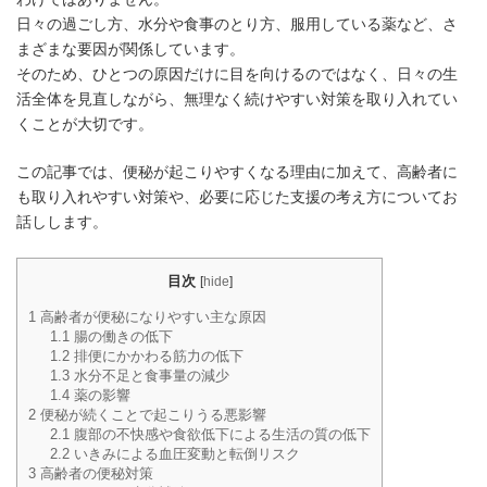
日々の過ごし方、水分や食事のとり方、服用している薬など、さ
まざまな要因が関係しています。
そのため、ひとつの原因だけに目を向けるのではなく、日々の生
活全体を見直しながら、無理なく続けやすい対策を取り入れてい
くことが大切です。
この記事では、便秘が起こりやすくなる理由に加えて、高齢者に
も取り入れやすい対策や、必要に応じた支援の考え方についてお
話しします。
目次
[
hide
]
1
高齢者が便秘になりやすい主な原因
1.1
腸の働きの低下
1.2
排便にかかわる筋力の低下
1.3
水分不足と食事量の減少
1.4
薬の影響
2
便秘が続くことで起こりうる悪影響
2.1
腹部の不快感や食欲低下による生活の質の低下
2.2
いきみによる血圧変動と転倒リスク
3
高齢者の便秘対策