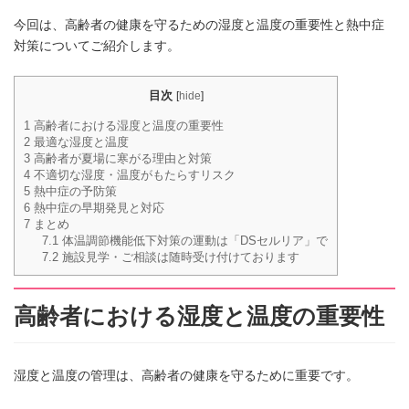
今回は、高齢者の健康を守るための湿度と温度の重要性と熱中症
対策についてご紹介します。
目次
[
hide
]
1
高齢者における湿度と温度の重要性
2
最適な湿度と温度
3
高齢者が夏場に寒がる理由と対策
4
不適切な湿度・温度がもたらすリスク
5
熱中症の予防策
6
熱中症の早期発見と対応
7
まとめ
7.1
体温調節機能低下対策の運動は「DSセルリア」で
7.2
施設見学・ご相談は随時受け付けております
高齢者における湿度と温度の重要性
湿度と温度の管理は、高齢者の健康を守るために重要です。