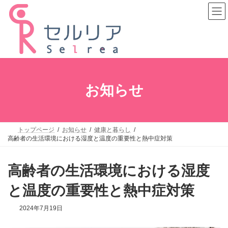
コ
ナ
ン
ビ
テ
ゲ
ン
ー
ツ
シ
へ
ョ
ス
ン
キ
に
ッ
移
プ
動
お知らせ
トップページ
お知らせ
健康と暮らし
高齢者の生活環境における湿度と温度の重要性と熱中症対策
高齢者の生活環境における湿度
と温度の重要性と熱中症対策
2024年7月19日