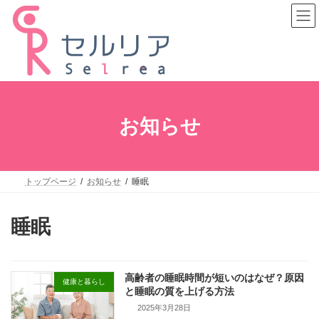
コ
ナ
ン
ビ
テ
ゲ
ン
ー
ツ
シ
へ
ョ
ス
ン
キ
に
ッ
移
プ
動
お知らせ
トップページ
お知らせ
睡眠
睡眠
高齢者の睡眠時間が短いのはなぜ？原因
健康と暮らし
と睡眠の質を上げる方法
2025年3月28日