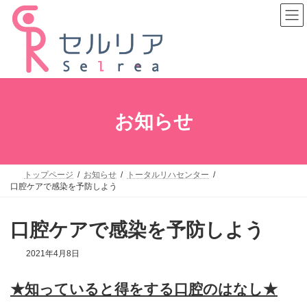
コ
ナ
ン
ビ
テ
ゲ
ン
ー
ツ
シ
へ
ョ
ス
ン
キ
に
ッ
移
プ
動
お知らせ
トップページ
お知らせ
トータルリハセンター
口腔ケアで感染を予防しよう
口腔ケアで感染を予防しよう
2021年4月8日
★知っていると得をする口腔のはなし★