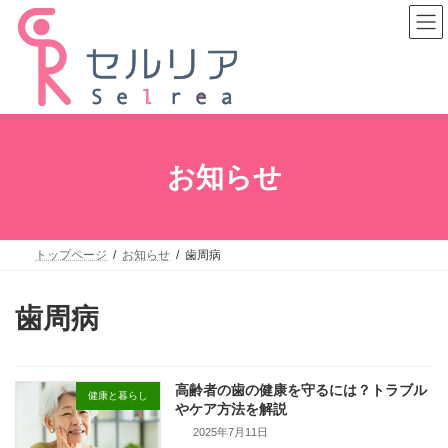
コ
ナ
ン
ビ
テ
ゲ
ン
ー
ツ
シ
へ
ョ
ス
ン
キ
に
ッ
移
プ
動
お知らせ
トップページ
お知らせ
歯周病
歯周病
高齢者の歯の健康を守るには？トラブル
健康と暮らし
やケア方法を解説
2025年7月11日