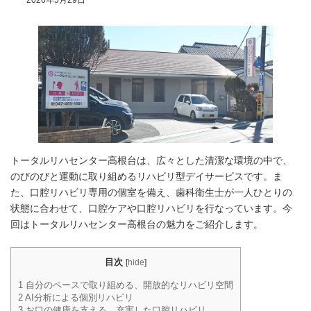
2026年5月29日
トータルリハセンター高根台は、広々とした清潔な環境の中で、
のびのびと運動に取り組めるリハビリ型デイサービスです。ま
た、口腔リハビリ専用の個室を備え、歯科衛生士が一人ひとりの
状態に合わせて、口腔ケアや口腔リハビリを行なっています。今
回はトータルリハセンター高根台の魅力をご紹介します。
目次
[
hide
]
1
自分のペースで取り組める、開放的なリハビリ空間
2
AI分析による個別リハビリ
3
お口の健康を支える、充実した口腔リハビリ