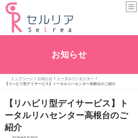
コ
ナ
ン
ビ
テ
ゲ
ン
ー
ツ
シ
へ
ョ
ス
ン
キ
に
ッ
移
プ
動
お知らせ
トップページ
お知らせ
トータルリハセンター
【リハビリ型デイサービス】トータルリハセンター高根台のご紹介
【リハビリ型デイサービス】ト
ータルリハセンター高根台のご
紹介